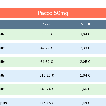
Pacco
50mg
Prezzo
Per pill
lls
30,36 €
3,04 €
lls
47,72 €
2,39 €
lls
61,60 €
2,05 €
lls
110,20 €
1,84 €
lls
149,24 €
1,66 €
pills
178,75 €
1,49 €