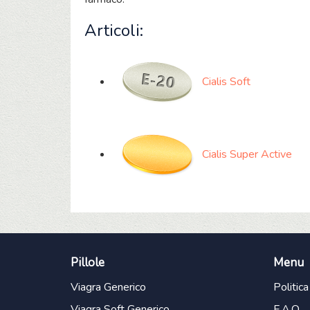
Articoli:
Cialis Soft
Cialis Super Active
Pillole
Menu
Viagra Generico
Politica
Viagra Soft Generico
F.A.Q.