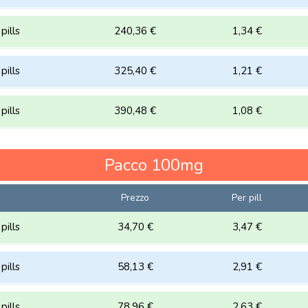
pills
240,36 €
1,34 €
pills
325,40 €
1,21 €
pills
390,48 €
1,08 €
Pacco
100mg
Prezzo
Per pill
pills
34,70 €
3,47 €
pills
58,13 €
2,91 €
pills
78,96 €
2,63 €