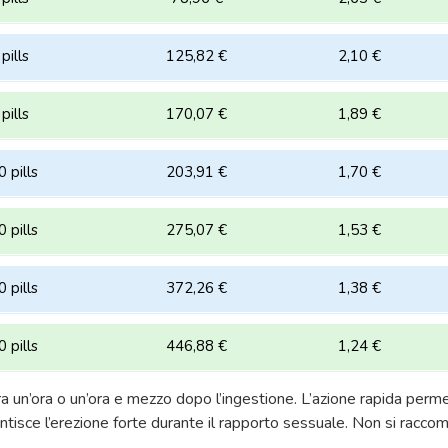
pills
125,82 €
2,10 €
pills
170,07 €
1,89 €
 pills
203,91 €
1,70 €
 pills
275,07 €
1,53 €
 pills
372,26 €
1,38 €
 pills
446,88 €
1,24 €
ra un’ora o un’ora e mezzo dopo l’ingestione. L’azione rapida perme
antisce l’erezione forte durante il rapporto sessuale. Non si racc