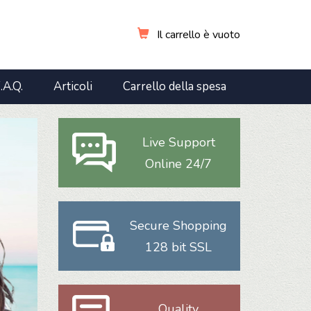
Il carrello è vuoto
.A.Q.
Articoli
Carrello della spesa
Live Support
Online 24/7
Secure Shopping
128 bit SSL
Quality