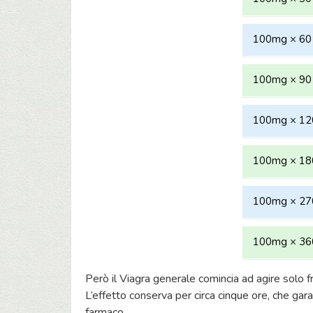
100mg × 60 
100mg × 90 
100mg × 120
100mg × 180
100mg × 270
100mg × 360
Però il Viagra generale comincia ad agire solo f
L’effetto conserva per circa cinque ore, che gar
farmaco.