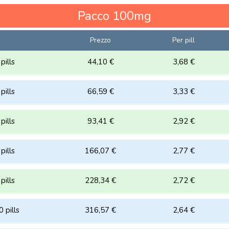
Pacco
100mg
Prezzo
Per pill
pills
44,10 €
3,68 €
pills
66,59 €
3,33 €
pills
93,41 €
2,92 €
pills
166,07 €
2,77 €
pills
228,34 €
2,72 €
 pills
316,57 €
2,64 €