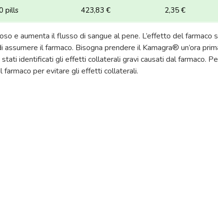
 pills
423,83 €
2,35 €
ernoso e aumenta il flusso di sangue al pene. L’effetto del farmac
i assumere il farmaco. Bisogna prendere il Kamagra® un’ora prima 
ati identificati gli effetti collaterali gravi causati dal farmaco. Pe
l farmaco per evitare gli effetti collaterali.