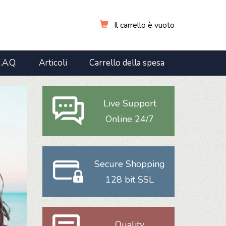
Il carrello è vuoto
.A.Q.
Articoli
Carrello della spesa
Live Support
Online 24/7
Secure Shopping
128 bit SSL
Quality